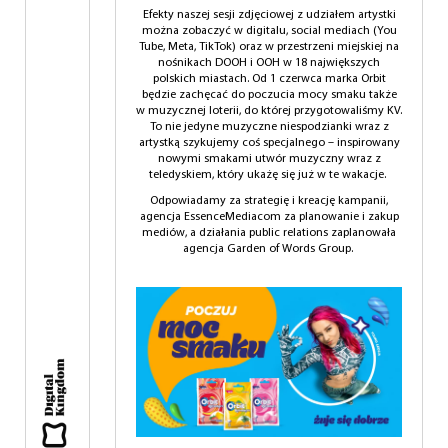
Efekty naszej sesji zdjęciowej z udziałem artystki
można zobaczyć w digitalu, social mediach (You
Tube, Meta, TikTok) oraz w przestrzeni miejskiej na
nośnikach DOOH i OOH w 18 największych
polskich miastach. Od 1 czerwca marka Orbit
będzie zachęcać do poczucia mocy smaku także
w muzycznej loterii, do której przygotowaliśmy KV.
To nie jedyne muzyczne niespodzianki wraz z
artystką szykujemy coś specjalnego – inspirowany
nowymi smakami utwór muzyczny wraz z
teledyskiem, który ukażę się już w te wakacje.
Odpowiadamy za strategię i kreację kampanii,
agencja EssenceMediacom za planowanie i zakup
mediów, a działania public relations zaplanowała
agencja Garden of Words Group.